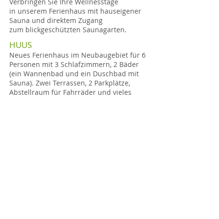
Verbringen Sie Ihre Wellnesstage
in unserem Ferienhaus mit hauseigener
Sauna und direktem Zugang
zum blickgeschützten Saunagarten.
HUUS
Neues Ferienhaus im Neubaugebiet für 6
Personen mit 3 Schlafzimmern, 2 Bäder
(ein Wannenbad und ein Duschbad mit
Sauna). Zwei Terrassen, 2 Parkplätze,
Abstellraum für Fahrräder und vieles
mehr.
Das Nordsee Wellness Huus ist ein
Nichtraucherhaus. Haustiere sind nicht
gestattet.
Haben Sie noch Fragen? Wir freuen uns
auf ihre Anfragen?
Gern stehen wir Ihnen zur Verfügung:
Tel.: 0175 5858040
Teilen